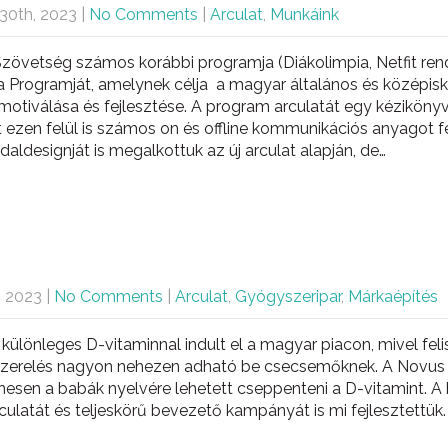
30th, 2023
|
No Comments
|
Arculat
,
Munkáink
zövetség számos korábbi programja (Diákolimpia, Netfit rend
ola Programját, amelynek célja a magyar általános és középisko
motiválása és fejlesztése. A program arculatát egy kéziköny
it ezen felül is számos on és offline kommunikációs anyagot f
daldesignját is megalkottuk az új arculat alapján, de…
, 2023
|
No Comments
|
Arculat
,
Gyógyszeripar
,
Márkaépítés
ülönleges D-vitaminnal indult el a magyar piacon, mivel feli
szerelés nagyon nehezen adható be csecsemőknek. A Novus 
esen a babák nyelvére lehetett cseppenteni a D-vitamint. 
rculatát és teljeskörű bevezető kampányát is mi fejlesztettük.