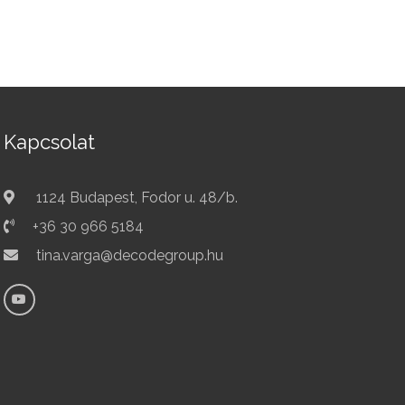
Kapcsolat
1124 Budapest, Fodor u. 48/b.
+36 30 966 5184
tina.varga@decodegroup.hu