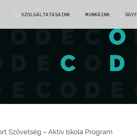
SZOLGÁLTATÁSAINK
MUNKÁINK
ÜGY
rt Szövetség – Aktív Iskola Program