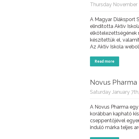
Thursday November 
A Magyar Diáksport S
elindította Aktív Isk
elkötelezettségének 
készítettük el, valam
Az Aktív Iskola webol
Read more
Novus Pharma
Saturday January 7th
A Novus Pharma egy k
korábban kapható ki
cseppentőjével egyen
induló márka teljes a