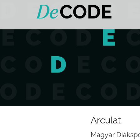
Arculat
Magyar Diákspo