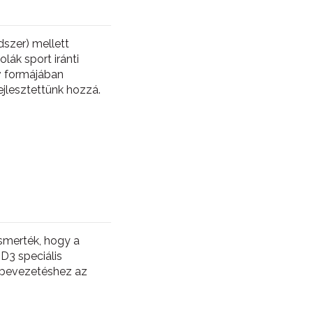
szer) mellett
lák sport iránti
v formájában
ejlesztettünk hozzá.
smerték, hogy a
D3 speciális
A bevezetéshez az