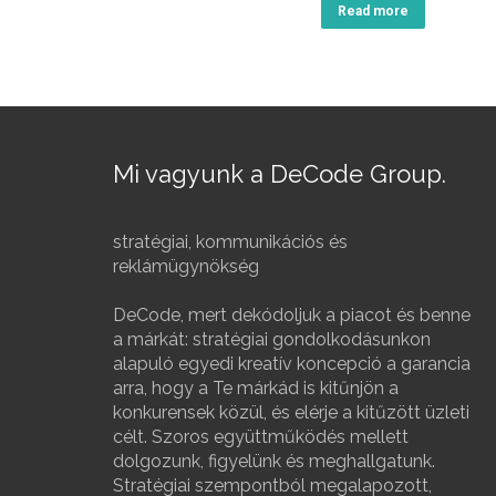
Read more
Mi vagyunk a DeCode Group.
stratégiai, kommunikációs és
reklámügynökség
DeCode, mert dekódoljuk a piacot és benne
a márkát: stratégiai gondolkodásunkon
alapuló egyedi kreatív koncepció a garancia
arra, hogy a Te márkád is kitűnjön a
konkurensek közül, és elérje a kitűzött üzleti
célt. Szoros együttműködés mellett
dolgozunk, figyelünk és meghallgatunk.
Stratégiai szempontból megalapozott,