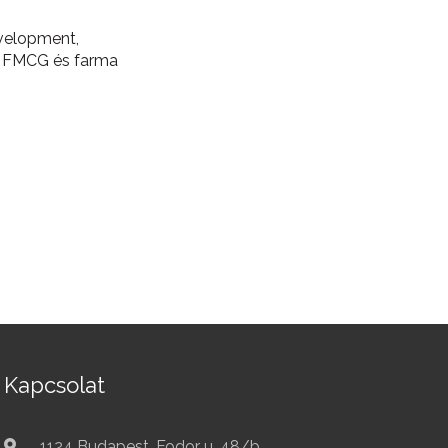
evelopment,
g, FMCG és farma
Kapcsolat
1124 Budapest, Fodor u. 48/b.