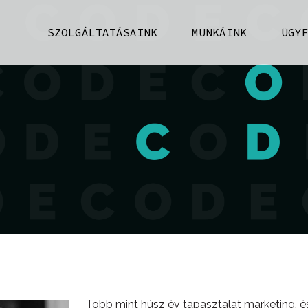
SZOLGÁLTATÁSAINK
MUNKÁINK
ÜGY
Több mint húsz év tapasztalat marketing, és 