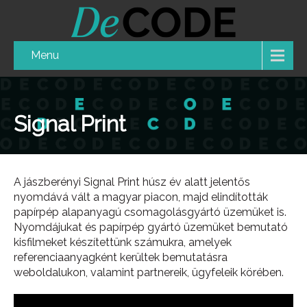
Menu
Signal Print
A jászberényi Signal Print húsz év alatt jelentős
nyomdává vált a magyar piacon, majd elindították
papírpép alapanyagú csomagolásgyártó üzemüket is.
Nyomdájukat és papírpép gyártó üzemüket bemutató
kisfilmeket készítettünk számukra, amelyek
referenciaanyagként kerültek bemutatásra
weboldalukon, valamint partnereik, ügyfeleik körében.