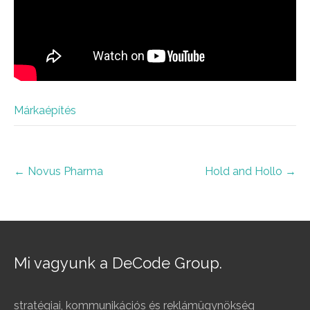
Márkaépítés
Post
←
Novus Pharma
Hold and Hollo
→
navigation
Mi vagyunk a DeCode Group.
stratégiai, kommunikációs és reklámügynökség