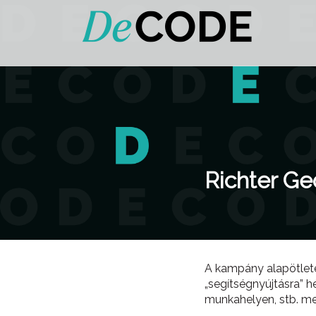
Richter Ge
A kampány alapötlete
„segítségnyújtásra” 
munkahelyen, stb. me