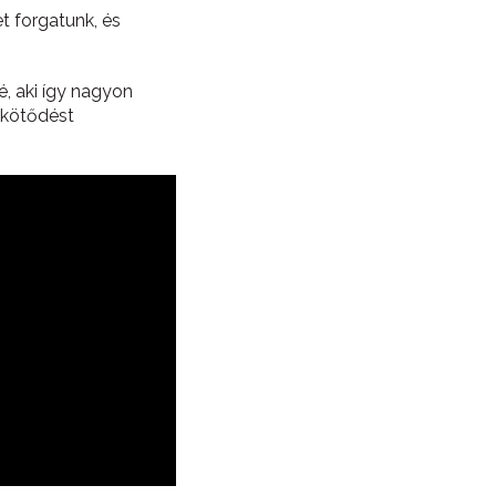
t forgatunk, és
é, aki így nagyon
 kötődést