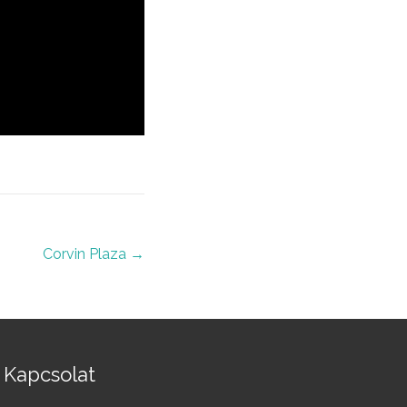
Corvin Plaza
→
Kapcsolat