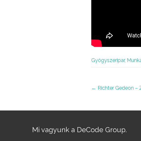
Gyógyszeripar
,
Munká
Post
←
Richter Gedeon – Za
navigation
Mi vagyunk a DeCode Group.