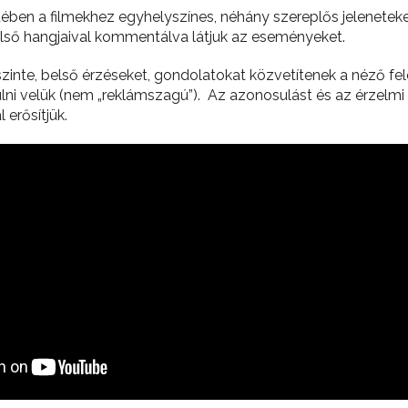
ében a filmekhez egyhelyszínes, néhány szereplős jeleneteke
első hangjaival kommentálva látjuk az eseményeket.
zinte, belső érzéseket, gondolatokat közvetítenek a néző fel
ni velük (nem „reklámszagú”). Az azonosulást és az érzelmi
 erősítjük.