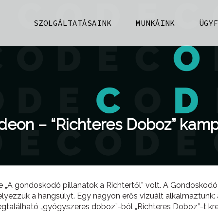
SZOLGÁLTATÁSAINK
MUNKÁINK
ÜGY
deon – “Richteres Doboz” kam
 „A gondoskodó pillanatok a Richtertől” volt. A Gondoskodó
helyezzük a hangsúlyt. Egy nagyon erős vizuált alkalmaztunk:
gtalálható „gyógyszeres doboz”-ból „Richteres Doboz”-t kre