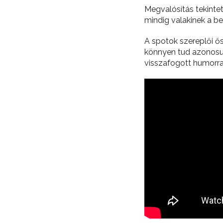
Megvalósítás tekintet
mindig valakinek a b
A spotok szereplői ős
könnyen tud azonosul
visszafogott humorral