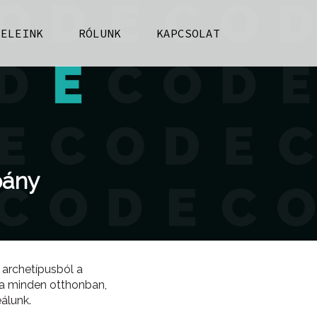
FELEINK
RÓLUNK
KAPCSOLAT
pány
 archetípusból a
 a minden otthonban,
álunk.