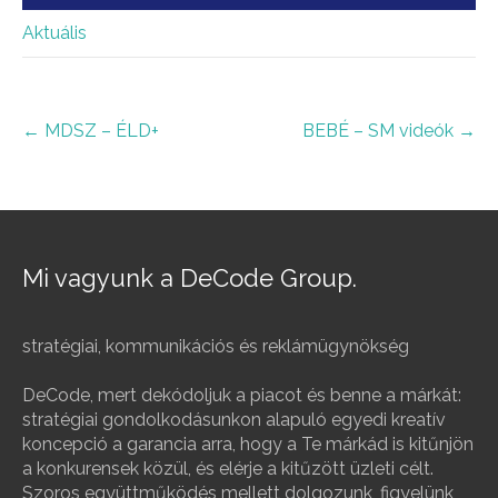
Aktuális
Post
←
MDSZ – ÉLD+
BEBÉ – SM videók
→
navigation
Mi vagyunk a DeCode Group.
stratégiai, kommunikációs és reklámügynökség
DeCode, mert dekódoljuk a piacot és benne a márkát:
stratégiai gondolkodásunkon alapuló egyedi kreatív
koncepció a garancia arra, hogy a Te márkád is kitűnjön
a konkurensek közül, és elérje a kitűzött üzleti célt.
Szoros együttműködés mellett dolgozunk, figyelünk