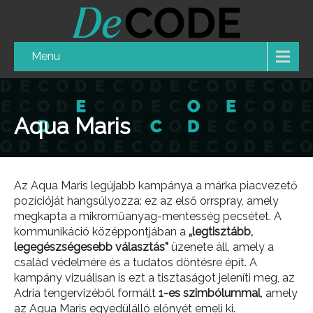
Menu
Aqua Maris
Az Aqua Maris legújabb kampánya a márka piacvezető
pozícióját hangsúlyozza: ez az első orrspray, amely
megkapta a mikroműanyag-mentesség pecsétet. A
kommunikáció középpontjában a
„legtisztább,
legegészségesebb választás”
üzenete áll, amely a
család védelmére és a tudatos döntésre épít. A
kampány vizuálisan is ezt a tisztaságot jeleníti meg, az
Adria tengervizéből formált
1-es szimbólummal
, amely
az Aqua Maris egyedülálló előnyét emeli ki.